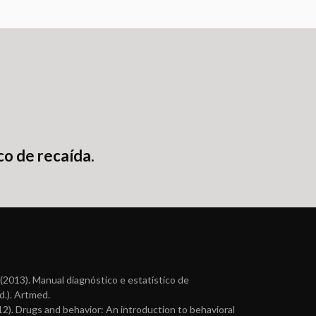
co de recaída.
(2013). Manual diagnóstico e estatístico de
d.). Artmed.
12). Drugs and behavior: An introduction to behavioral