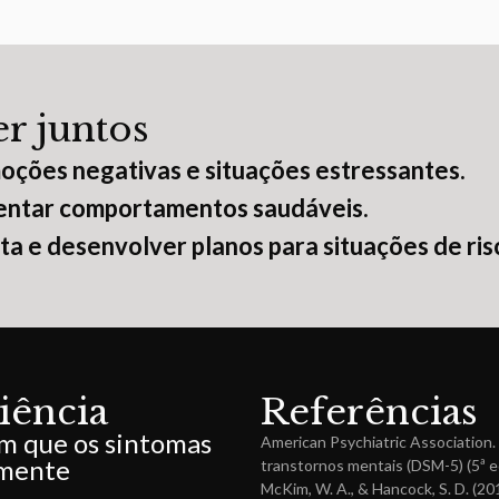
r juntos
moções negativas e situações estressantes.
umentar comportamentos saudáveis.
ta e desenvolver planos para situações de ris
iência
Referências
m que os sintomas
American Psychiatric Association. 
lmente
transtornos mentais (DSM-5) (5ª e
McKim, W. A., & Hancock, S. D. (20