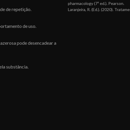
pharmacology (7ª ed.). Pearson.
de de repetição.
Laranjeira, R. (Ed.). (2020). Trata
portamento de uso.
 prazerosa pode desencadear a
la substância.