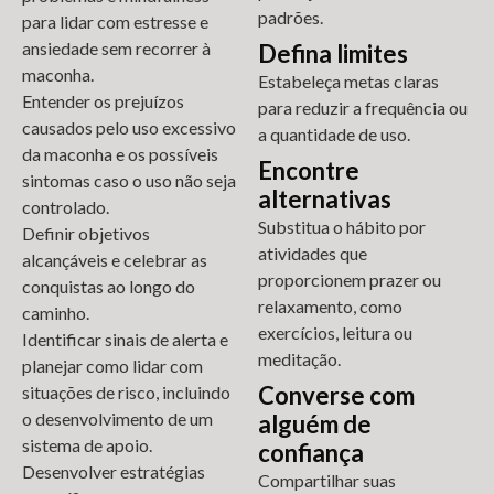
padrões.
para lidar com estresse e
ansiedade sem recorrer à
Defina limites
maconha.
Estabeleça metas claras
Entender os prejuízos
para reduzir a frequência ou
causados pelo uso excessivo
a quantidade de uso.
da maconha e os possíveis
Encontre
sintomas caso o uso não seja
alternativas
controlado.
Substitua o hábito por
Definir objetivos
atividades que
alcançáveis e celebrar as
proporcionem prazer ou
conquistas ao longo do
relaxamento, como
caminho.
exercícios, leitura ou
Identificar sinais de alerta e
meditação.
planejar como lidar com
Converse com
situações de risco, incluindo
o desenvolvimento de um
alguém de
sistema de apoio.
confiança
Desenvolver estratégias
Compartilhar suas