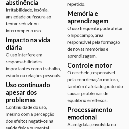
abstinência
repetido.
Irritabilidade, insônia,
Memória e
ansiedade ou fissura ao
aprendizagem
tentar reduzir ou
O uso frequente pode afetar
interromper o uso.
o hipocampo, área
Impacto na vida
responsável pela formação
diária
de novas memórias e
O uso interfere em
aprendizagem.
responsabilidades
Controle motor
importantes como trabalho,
O cerebelo, responsável
estudo ou relações pessoais.
pela coordenação motora,
Uso continuado
também é afetado, podendo
apesar dos
causar problemas de
problemas
equilíbrio e reflexos.
Continuidade do uso,
Processamento
mesmo com a percepção
emocional
dos efeitos negativos na
A amígdala, envolvida no
saúde física ou mental.