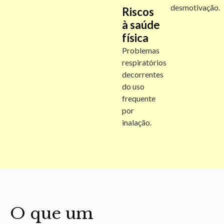
desmotivação.
Riscos
à saúde
física
Problemas
respiratórios
decorrentes
do uso
frequente
por
inalação.
O que um