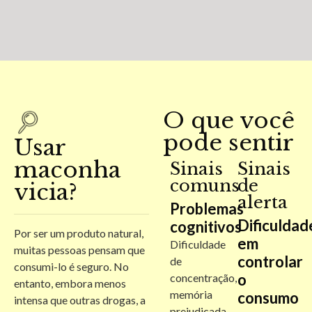
O que você
pode sentir
Usar
maconha
Sinais
Sinais
comuns
de
vicia?
alerta
Problemas
Dificuldad
cognitivos
Por ser um produto natural,
em
Dificuldade
muitas pessoas pensam que
controlar
de
consumi-lo é seguro. No
o
concentração,
entanto, embora menos
memória
consumo
intensa que outras drogas, a
prejudicada