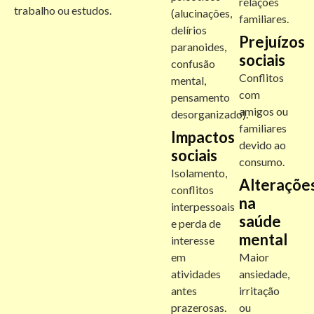
relações
trabalho ou estudos.
(alucinações,
familiares.
delírios
Prejuízos
paranoides,
sociais
confusão
Conflitos
mental,
com
pensamento
amigos ou
desorganizado).
familiares
Impactos
devido ao
sociais
consumo.
Isolamento,
Alteraçõe
conflitos
na
interpessoais
saúde
e perda de
mental
interesse
em
Maior
atividades
ansiedade,
antes
irritação
prazerosas.
ou