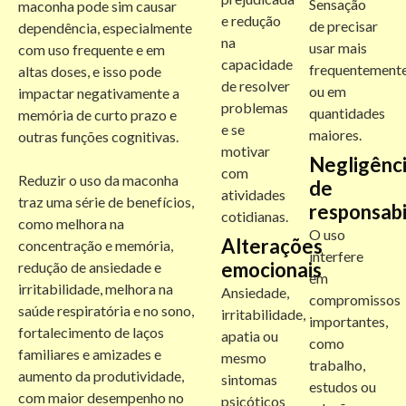
Sensação
maconha pode sim causar
e redução
de precisar
dependência, especialmente
na
usar mais
com uso frequente e em
capacidade
frequentement
altas doses, e isso pode
de resolver
ou em
impactar negativamente a
problemas
quantidades
memória de curto prazo e
e se
maiores.
outras funções cognitivas.
motivar
Negligênc
com
Reduzir o uso da maconha
de
atividades
traz uma série de benefícios,
responsabi
cotidianas.
como melhora na
O uso
Alterações
concentração e memória,
interfere
emocionais
redução de ansiedade e
em
irritabilidade, melhora na
Ansiedade,
compromissos
saúde respiratória e no sono,
irritabilidade,
importantes,
fortalecimento de laços
apatia ou
como
familiares e amizades e
mesmo
trabalho,
aumento da produtividade,
sintomas
estudos ou
com maior desempenho no
psicóticos